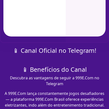
📱 Canal Oficial no Telegram!
📱 Benefícios do Canal
Descubra as vantagens de seguir a 999E.Com no
Telegram
A 999E.Com lança constantemente jogos desafiadores
— a plataforma 999E.Com Brasil oferece experiências
eletrizantes, indo além do entretenimento tradicional.