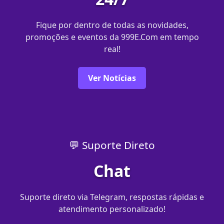
Fique por dentro de todas as novidades,
promoções e eventos da 999E.Com em tempo
real!
Ver Notícias
💬 Suporte Direto
Chat
Suporte direto via Telegram, respostas rápidas e
atendimento personalizado!