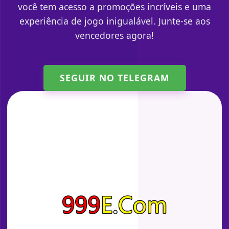
você tem acesso a promoções incríveis e uma
experiência de jogo inigualável. Junte-se aos
vencedores agora!
SEGUIR NO TELEGRAM