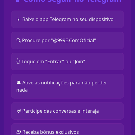
📱 Baixe o app Telegram no seu dispositivo
🔍 Procure por "@999E.ComOficial"
👆 Toque em "Entrar" ou "Join"
🔔 Ative as notificações para não perder
nada
💬 Participe das conversas e interaja
🎁 Receba bônus exclusivos