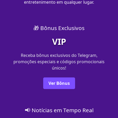
entretenimento em qualquer lugar.
🎁 Bônus Exclusivos
VIP
Receba bônus exclusivos do Telegram,
promoções especiais e códigos promocionais
únicos!
Ver Bônus
📢 Notícias em Tempo Real