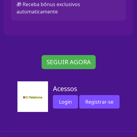
🎁 Receba bônus exclusivos
automaticamente
SEGUIR AGORA
Acessos
Login
Registrar-se