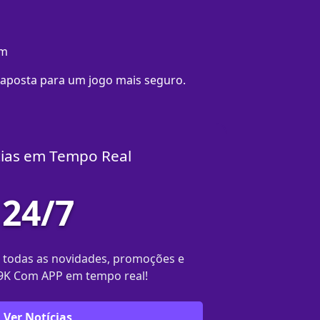
am
de aposta para um jogo mais seguro.
cias em Tempo Real
24/7
e todas as novidades, promoções e
9K Com APP em tempo real!
Ver Notícias