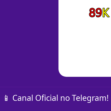
📱 Canal Oficial no Telegram!