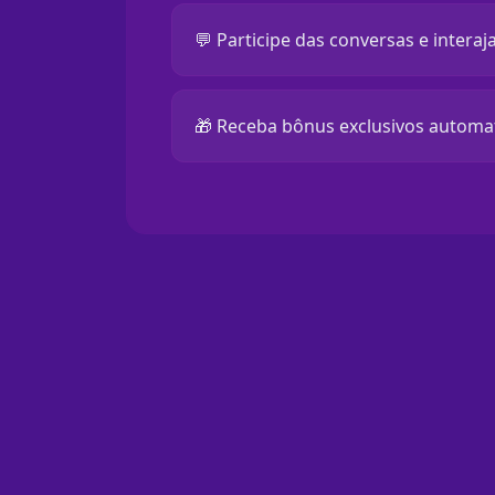
💬 Participe das conversas e interaj
🎁 Receba bônus exclusivos autom