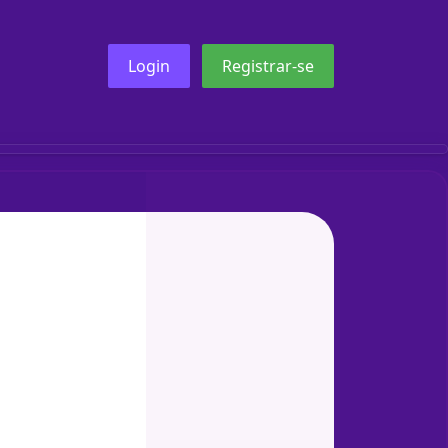
Login
Registrar-se