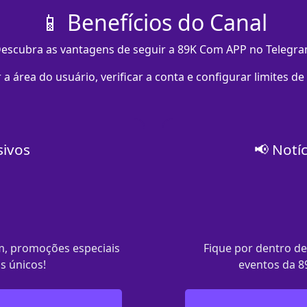
📱 Benefícios do Canal
escubra as vantagens de seguir a 89K Com APP no Telegr
r a área do usuário, verificar a conta e configurar limites 
sivos
📢 Notí
m, promoções especiais
Fique por dentro d
s únicos!
eventos da 8