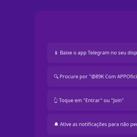
📱 Baixe o app Telegram no seu disp
🔍 Procure por "@89K Com APPOfici
👆 Toque em "Entrar" ou "Join"
🔔 Ative as notificações para não p