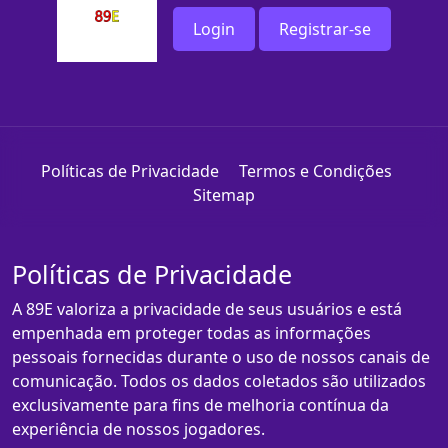
Login
Registrar-se
Políticas de Privacidade
Termos e Condições
Sitemap
Políticas de Privacidade
A 89E valoriza a privacidade de seus usuários e está
empenhada em proteger todas as informações
pessoais fornecidas durante o uso de nossos canais de
comunicação. Todos os dados coletados são utilizados
exclusivamente para fins de melhoria contínua da
experiência de nossos jogadores.