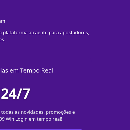
ram
 plataforma atraente para apostadores,
es.
cias em Tempo Real
24/7
e todas as novidades, promoções e
99 Win Login em tempo real!