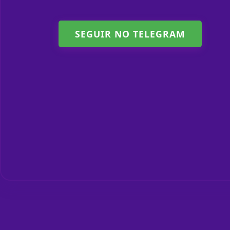
SEGUIR NO TELEGRAM