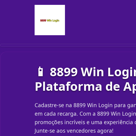
📱 8899 Win Logi
Plataforma de A
Cadastre-se na 8899 Win Login para ga
em cada recarga. Com a 8899 Win Login
promoções incríveis e uma experiência d
Junte-se aos vencedores agora!