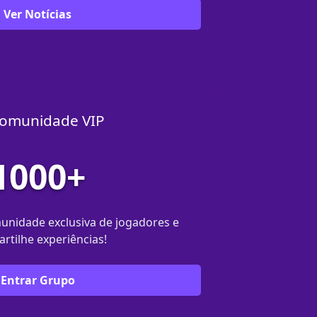
Ver Notícias
Comunidade VIP
1000+
unidade exclusiva de jogadores e
rtilhe experiências!
Entrar Grupo