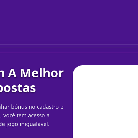
n A Melhor
postas
nhar bônus no cadastro e
, você tem acesso a
e jogo inigualável.