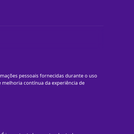
ormações pessoais fornecidas durante o uso
e melhoria contínua da experiência de