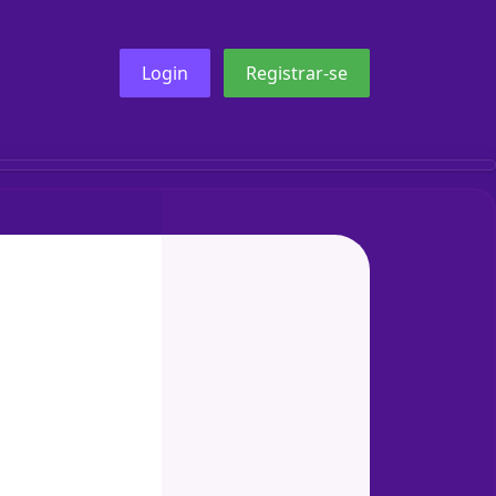
Login
Registrar-se