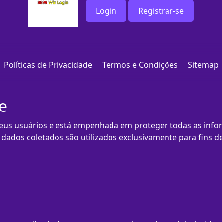
Login
Registrar-se
Políticas de Privacidade
Termos e Condições
Sitemap
de
 seus usuários e está empenhada em proteger todas as inf
dados coletados são utilizados exclusivamente para fins d