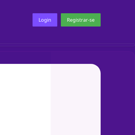
Login
Registrar-se