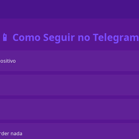
📱 Como Seguir no Telegram
ositivo
erder nada