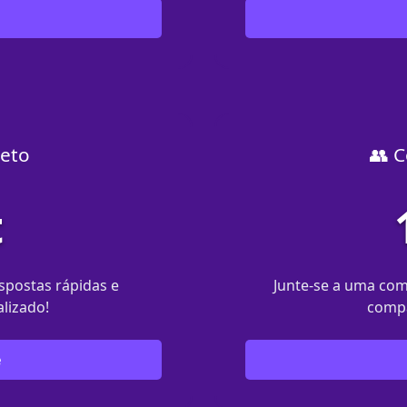
reto
👥 
t
espostas rápidas e
Junte-se a uma com
lizado!
compa
e