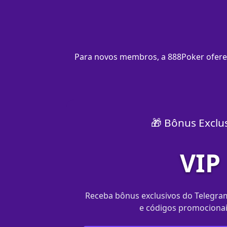
Para novos membros, a 888Poker oferec
🎁 Bônus Exclu
VIP
Receba bônus exclusivos do Telegra
e códigos promocionai