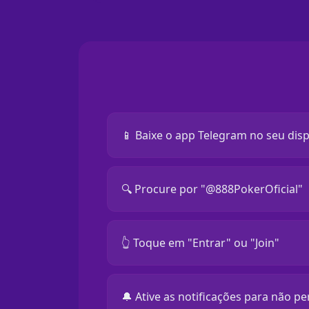
📱 Baixe o app Telegram no seu disp
🔍 Procure por "@888PokerOficial"
👆 Toque em "Entrar" ou "Join"
🔔 Ative as notificações para não p