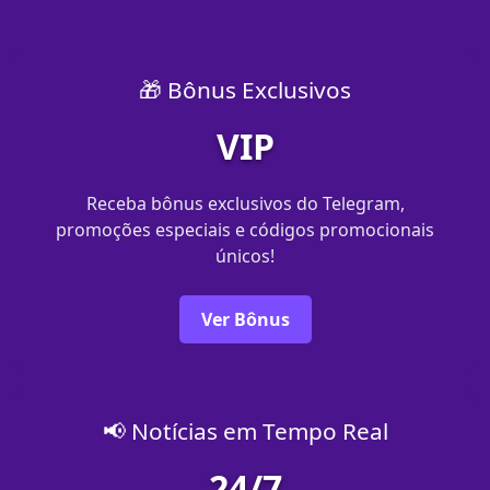
🎁 Bônus Exclusivos
VIP
Receba bônus exclusivos do Telegram,
promoções especiais e códigos promocionais
únicos!
Ver Bônus
📢 Notícias em Tempo Real
24/7