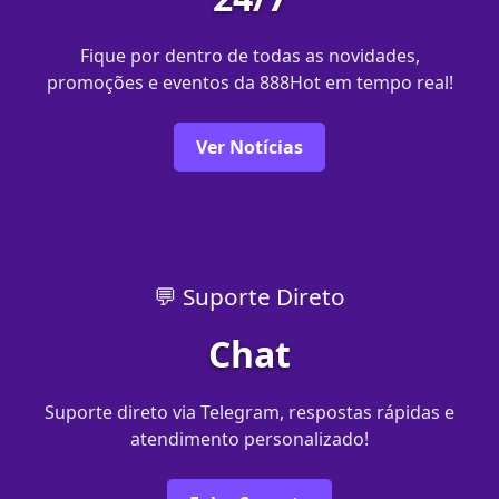
Fique por dentro de todas as novidades,
promoções e eventos da 888Hot em tempo real!
Ver Notícias
💬 Suporte Direto
Chat
Suporte direto via Telegram, respostas rápidas e
atendimento personalizado!