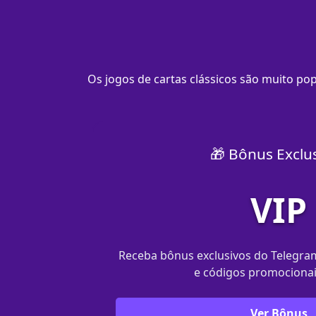
Os jogos de cartas clássicos são muito po
🎁 Bônus Exclu
VIP
Receba bônus exclusivos do Telegra
e códigos promocionai
Ver Bônus