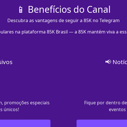
📱 Benefícios do Canal
Descubra as vantagens de seguir a 85K no Telegram
pulares na plataforma 85K Brasil — a 85K mantém viva a essê
sivos
📢 Notí
m, promoções especiais
Fique por dentro d
s únicos!
eventos