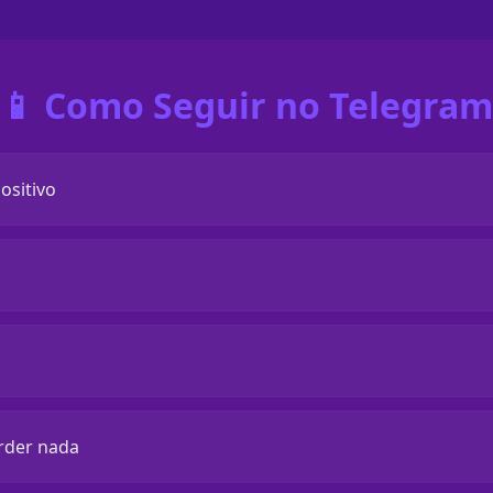
📱 Como Seguir no Telegram
ositivo
erder nada