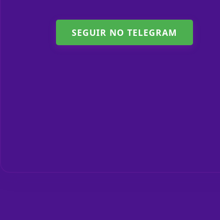
SEGUIR NO TELEGRAM