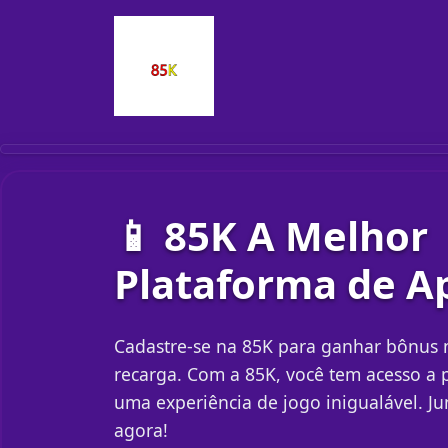
📱 85K A Melhor
Plataforma de A
Cadastre-se na 85K para ganhar bônus 
recarga. Com a 85K, você tem acesso a 
uma experiência de jogo inigualável. J
agora!