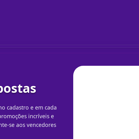
postas
no cadastro e em cada
promoções incríveis e
unte-se aos vencedores