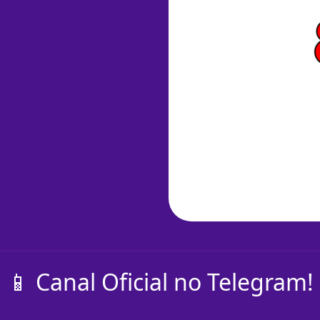
📱 Canal Oficial no Telegram!