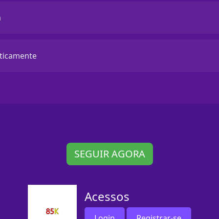
a
aticamente
SEGUIR AGORA
Acessos
Login
Registrar-se