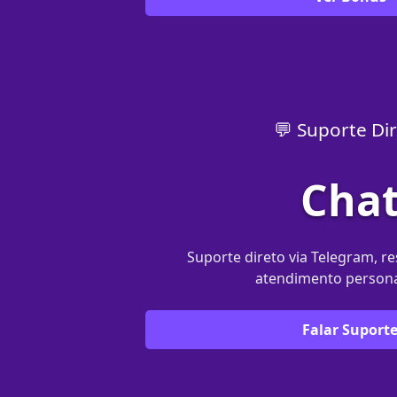
💬 Suporte Di
Cha
Suporte direto via Telegram, r
atendimento persona
Falar Suport