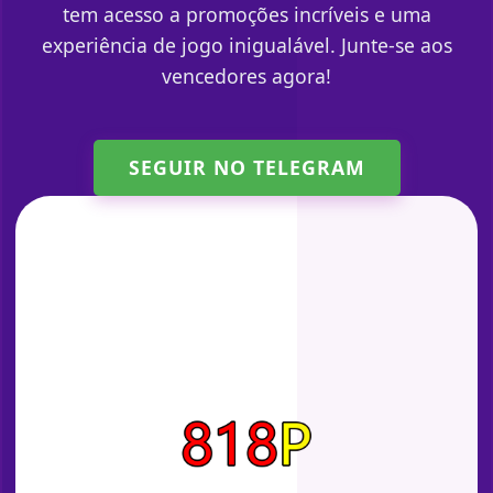
tem acesso a promoções incríveis e uma
experiência de jogo inigualável. Junte-se aos
vencedores agora!
SEGUIR NO TELEGRAM