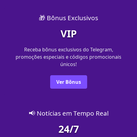
🎁 Bônus Exclusivos
VIP
Receba bônus exclusivos do Telegram,
promoções especiais e códigos promocionais
únicos!
Ver Bônus
📢 Notícias em Tempo Real
24/7