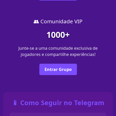
👥 Comunidade VIP
1000+
Junte-se a uma comunidade exclusiva de
jogadores e compartilhe experiências!
Entrar Grupo
📱 Como Seguir no Telegram