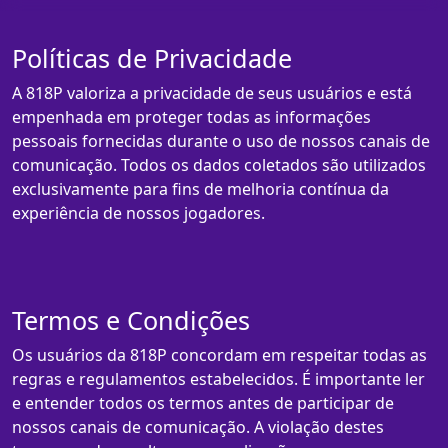
Políticas de Privacidade
A 818P valoriza a privacidade de seus usuários e está
empenhada em proteger todas as informações
pessoais fornecidas durante o uso de nossos canais de
comunicação. Todos os dados coletados são utilizados
exclusivamente para fins de melhoria contínua da
experiência de nossos jogadores.
Termos e Condições
Os usuários da 818P concordam em respeitar todas as
regras e regulamentos estabelecidos. É importante ler
e entender todos os termos antes de participar de
nossos canais de comunicação. A violação destes