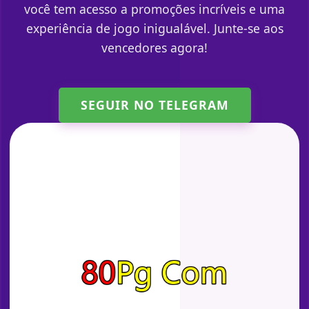
você tem acesso a promoções incríveis e uma
experiência de jogo inigualável. Junte-se aos
vencedores agora!
SEGUIR NO TELEGRAM