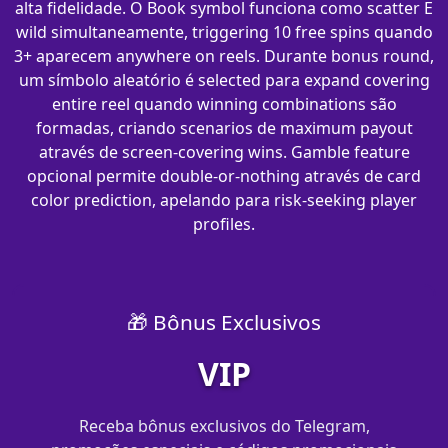
alta fidelidade. O Book symbol funciona como scatter E
wild simultaneamente, triggering 10 free spins quando
3+ aparecem anywhere on reels. Durante bonus round,
um símbolo aleatório é selected para expand covering
entire reel quando winning combinations são
formadas, criando scenarios de maximum payout
através de screen-covering wins. Gamble feature
opcional permite double-or-nothing através de card
color prediction, apelando para risk-seeking player
profiles.
🎁 Bônus Exclusivos
VIP
Receba bônus exclusivos do Telegram,