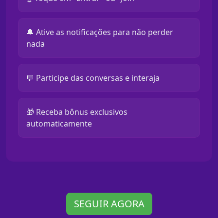
🔔 Ative as notificações para não perder
nada
💬 Participe das conversas e interaja
🎁 Receba bônus exclusivos
automaticamente
SEGUIR AGORA