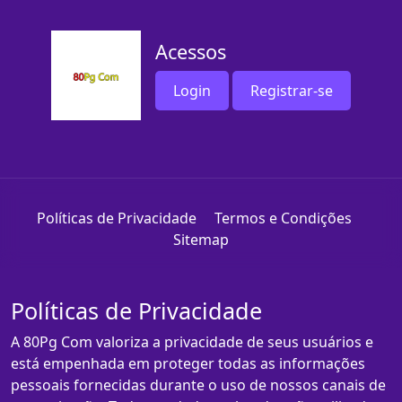
Acessos
Login
Registrar-se
Políticas de Privacidade
Termos e Condições
Sitemap
Políticas de Privacidade
A 80Pg Com valoriza a privacidade de seus usuários e
está empenhada em proteger todas as informações
pessoais fornecidas durante o uso de nossos canais de