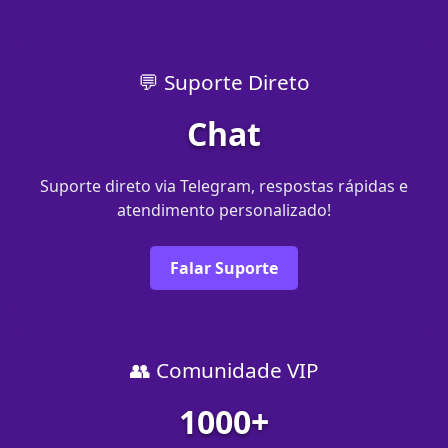
💬 Suporte Direto
Chat
Suporte direto via Telegram, respostas rápidas e
atendimento personalizado!
Falar Suporte
👥 Comunidade VIP
1000+