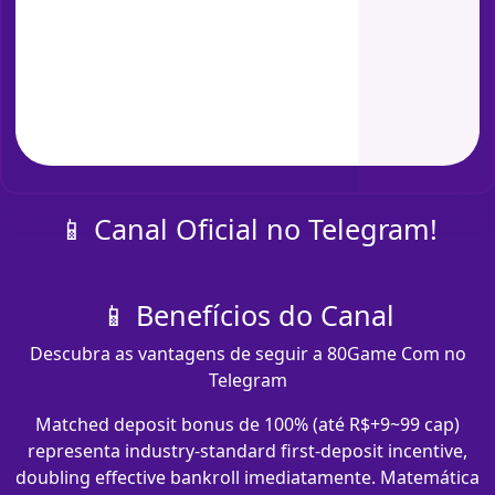
📱 Canal Oficial no Telegram!
📱 Benefícios do Canal
Descubra as vantagens de seguir a 80Game Com no
Telegram
Matched deposit bonus de 100% (até R$+9~99 cap)
representa industry-standard first-deposit incentive,
doubling effective bankroll imediatamente. Matemática