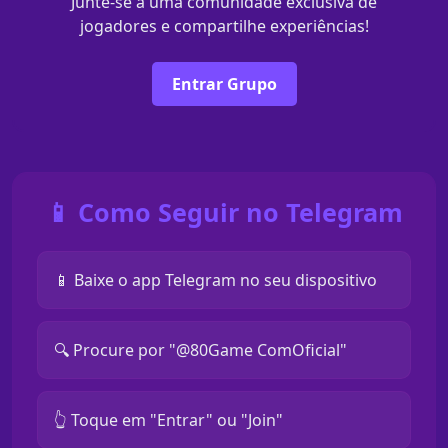
Junte-se a uma comunidade exclusiva de
jogadores e compartilhe experiências!
Entrar Grupo
📱 Como Seguir no Telegram
📱 Baixe o app Telegram no seu dispositivo
🔍 Procure por "@80Game ComOficial"
👆 Toque em "Entrar" ou "Join"