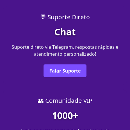
💬 Suporte Direto
Chat
Suporte direto via Telegram, respostas rápidas e
atendimento personalizado!
Falar Suporte
👥 Comunidade VIP
1000+