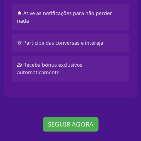
🔔 Ative as notificações para não perder
nada
💬 Participe das conversas e interaja
🎁 Receba bônus exclusivos
automaticamente
SEGUIR AGORA