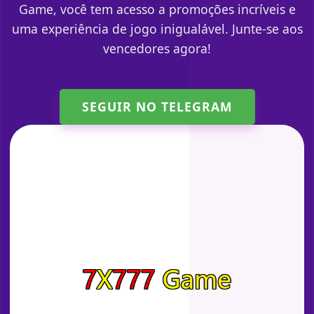
Game, você tem acesso a promoções incríveis e
uma experiência de jogo inigualável. Junte-se aos
vencedores agora!
SEGUIR NO TELEGRAM