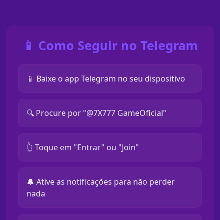
📱 Como Seguir no Telegram
📱 Baixe o app Telegram no seu dispositivo
🔍 Procure por "@7X777 GameOficial"
👆 Toque em "Entrar" ou "Join"
🔔 Ative as notificações para não perder
nada