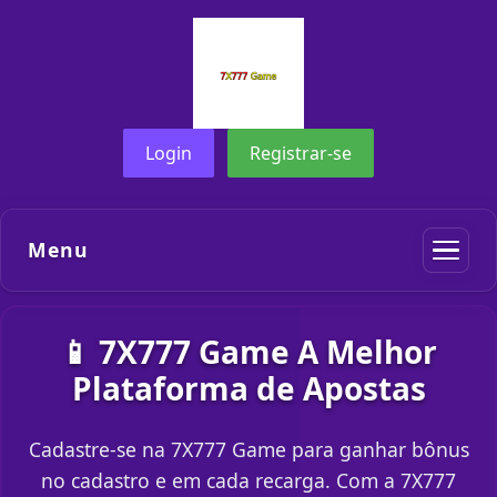
Login
Registrar-se
Menu
📱 7X777 Game A Melhor
Plataforma de Apostas
Cadastre-se na 7X777 Game para ganhar bônus
no cadastro e em cada recarga. Com a 7X777