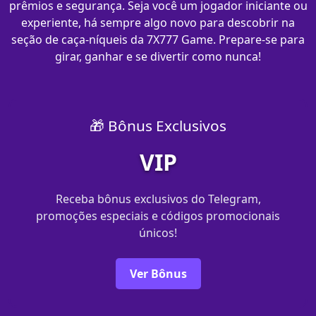
prêmios e segurança. Seja você um jogador iniciante ou
experiente, há sempre algo novo para descobrir na
seção de caça-níqueis da 7X777 Game. Prepare-se para
girar, ganhar e se divertir como nunca!
🎁 Bônus Exclusivos
VIP
Receba bônus exclusivos do Telegram,
promoções especiais e códigos promocionais
únicos!
Ver Bônus