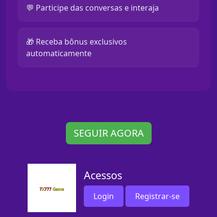
💬 Participe das conversas e interaja
🎁 Receba bônus exclusivos
automaticamente
SEGUIR AGORA
Acessos
Login
Registrar-se