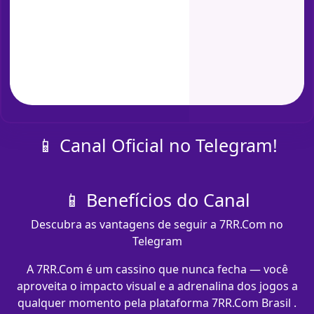
📱 Canal Oficial no Telegram!
📱 Benefícios do Canal
Descubra as vantagens de seguir a 7RR.Com no
Telegram
A 7RR.Com é um cassino que nunca fecha — você
aproveita o impacto visual e a adrenalina dos jogos a
qualquer momento pela plataforma 7RR.Com Brasil .