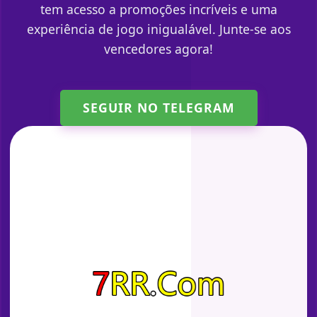
tem acesso a promoções incríveis e uma
experiência de jogo inigualável. Junte-se aos
vencedores agora!
SEGUIR NO TELEGRAM