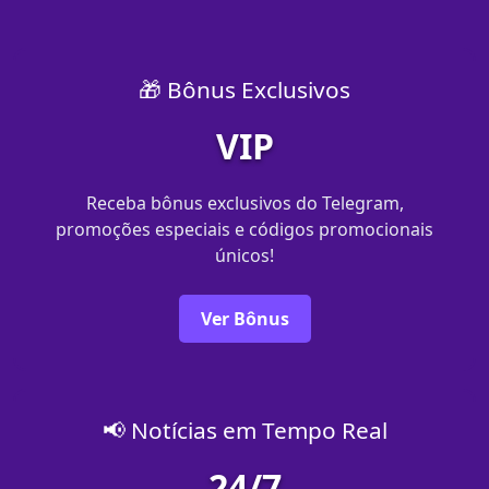
🎁 Bônus Exclusivos
VIP
Receba bônus exclusivos do Telegram,
promoções especiais e códigos promocionais
únicos!
Ver Bônus
📢 Notícias em Tempo Real
24/7