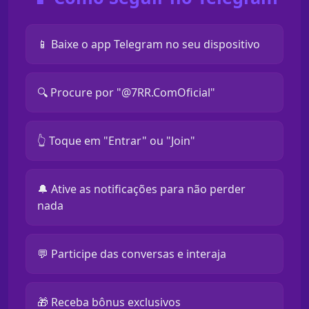
📱 Baixe o app Telegram no seu dispositivo
🔍 Procure por "@7RR.ComOficial"
👆 Toque em "Entrar" ou "Join"
🔔 Ative as notificações para não perder
nada
💬 Participe das conversas e interaja
🎁 Receba bônus exclusivos