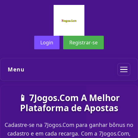
Login
Registrar-se
Menu
📱 7Jogos.Com A Melhor
Plataforma de Apostas
Cadastre-se na 7Jogos.Com para ganhar bônus no
cadastro e em cada recarga. Com a 7Jogos.Com,