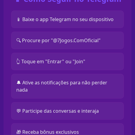
📱 Baixe o app Telegram no seu dispositivo
🔍 Procure por "@7Jogos.ComOficial"
👆 Toque em "Entrar" ou "Join"
🔔 Ative as notificações para não perder
nada
💬 Participe das conversas e interaja
🎁 Receba bônus exclusivos