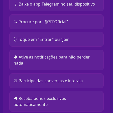
📱 Baixe o app Telegram no seu dispositivo
🔍 Procure por "@7FFOficial"
👆 Toque em "Entrar" ou "Join"
🔔 Ative as notificações para não perder
nada
💬 Participe das conversas e interaja
🎁 Receba bônus exclusivos
automaticamente