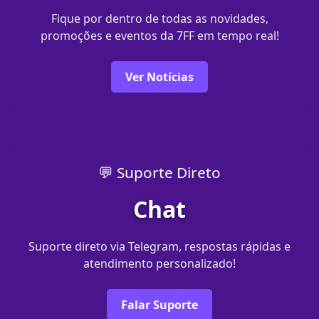
Fique por dentro de todas as novidades,
promoções e eventos da 7FF em tempo real!
Ver Notícias
💬 Suporte Direto
Chat
Suporte direto via Telegram, respostas rápidas e
atendimento personalizado!
Falar Suporte