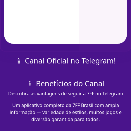
📱 Canal Oficial no Telegram!
📱 Benefícios do Canal
Descubra as vantagens de seguir a 7FF no Telegram
Um aplicativo completo da 7FF Brasil com ampla
informação — variedade de estilos, muitos jogos e
diversão garantida para todos.