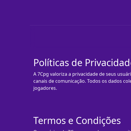
Políticas de Privacida
A 7Cpg valoriza a privacidade de seus usuá
canais de comunicação. Todos os dados cole
jogadores.
Termos e Condições