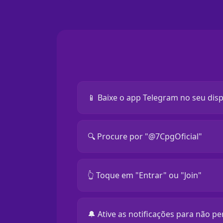
📱 Baixe o app Telegram no seu disp
🔍 Procure por "@7CpgOficial"
👆 Toque em "Entrar" ou "Join"
🔔 Ative as notificações para não p