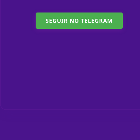
SEGUIR NO TELEGRAM