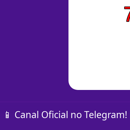
📱 Canal Oficial no Telegram!