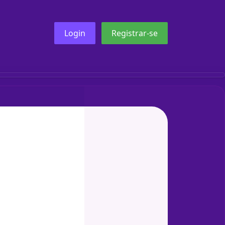
Login
Registrar-se