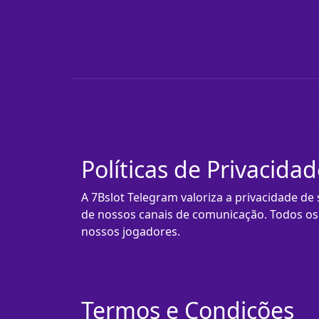
Políticas de Privacida
A 7Bslot Telegram valoriza a privacidade d
de nossos canais de comunicação. Todos os 
nossos jogadores.
Termos e Condições