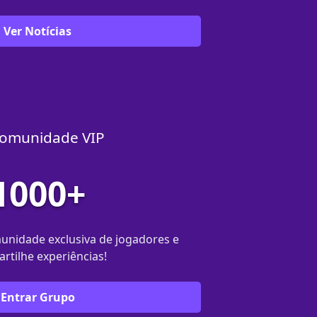
Ver Notícias
Comunidade VIP
1000+
unidade exclusiva de jogadores e
rtilhe experiências!
Entrar Grupo