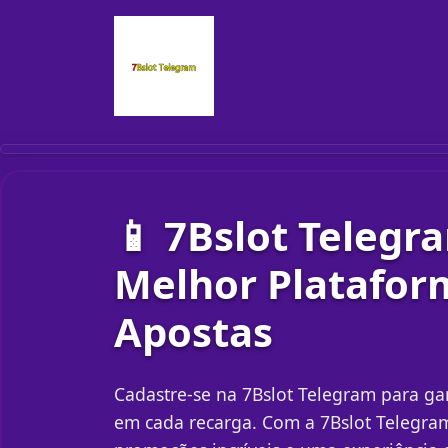
📱 7Bslot Telegr
Melhor Platafor
Apostas
Cadastre-se na 7Bslot Telegram para g
em cada recarga. Com a 7Bslot Telegram