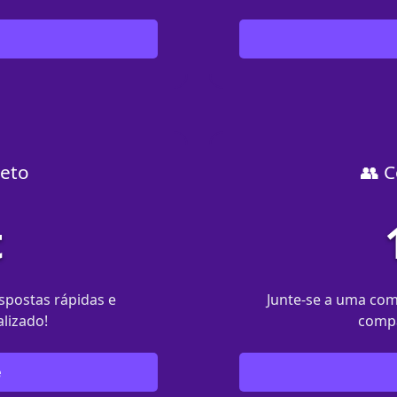
reto
👥 
t
espostas rápidas e
Junte-se a uma com
lizado!
compa
e