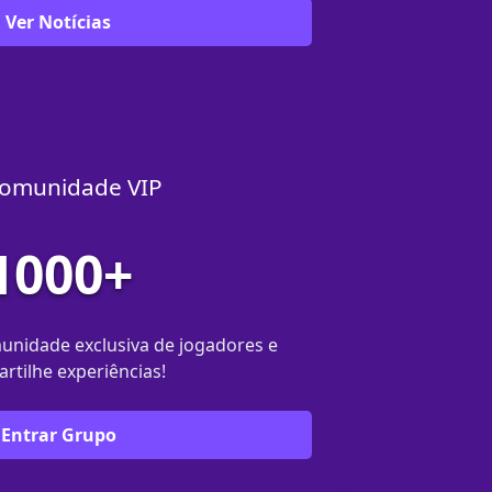
Ver Notícias
Comunidade VIP
1000+
unidade exclusiva de jogadores e
rtilhe experiências!
Entrar Grupo