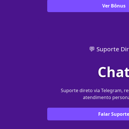
Ver Bônus
💬 Suporte Di
Cha
Suporte direto via Telegram, r
atendimento persona
Falar Suport