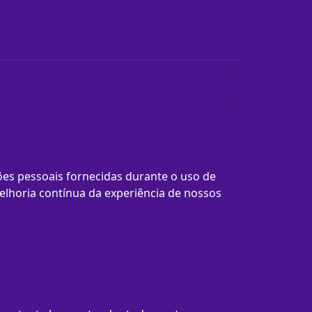
ões pessoais fornecidas durante o uso de
elhoria contínua da experiência de nossos