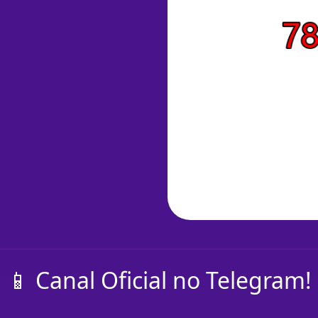
📱 Canal Oficial no Telegram!