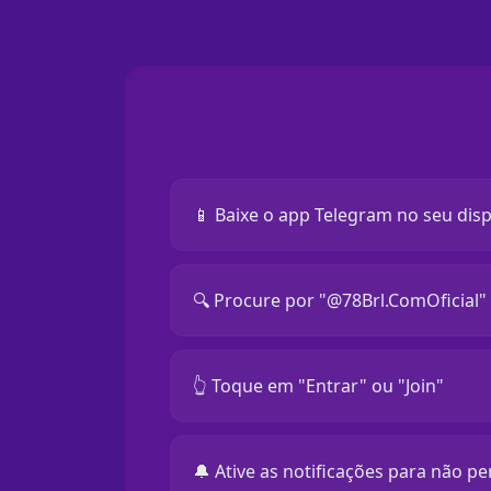
📱 Baixe o app Telegram no seu disp
🔍 Procure por "@78Brl.ComOficial"
👆 Toque em "Entrar" ou "Join"
🔔 Ative as notificações para não p