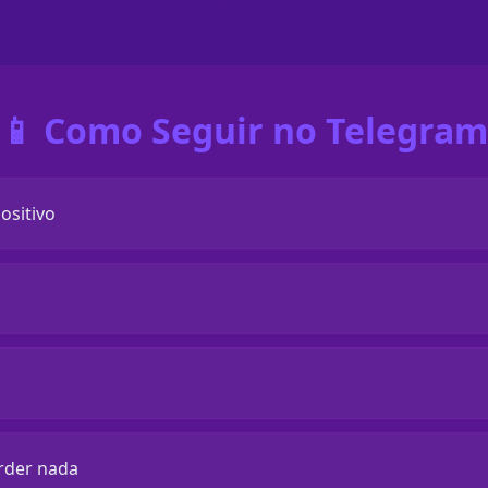
📱 Como Seguir no Telegram
ositivo
erder nada