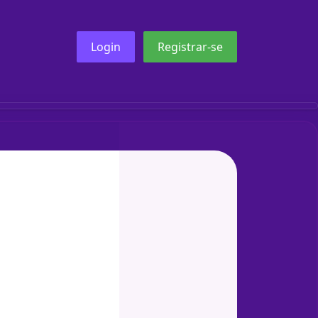
Login
Registrar-se