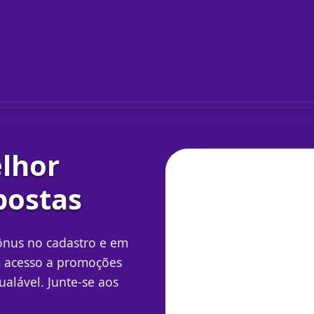
elhor
postas
ônus no cadastro e em
m acesso a promoções
ualável. Junte-se aos