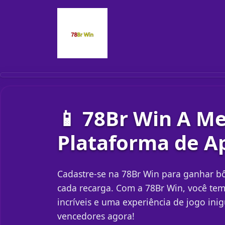
📱 78Br Win A M
Plataforma de A
Cadastre-se na 78Br Win para ganhar b
cada recarga. Com a 78Br Win, você te
incríveis e uma experiência de jogo inig
vencedores agora!