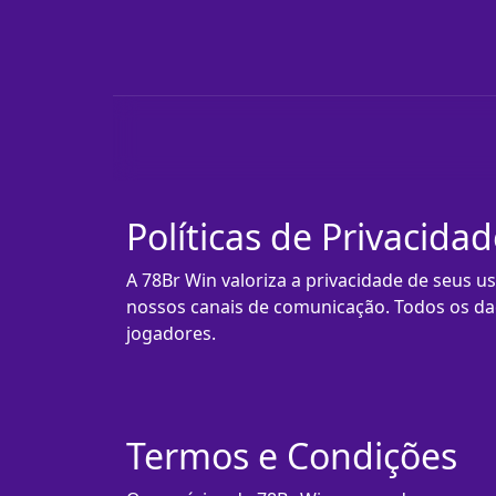
Políticas de Privacida
A 78Br Win valoriza a privacidade de seus 
nossos canais de comunicação. Todos os dad
jogadores.
Termos e Condições