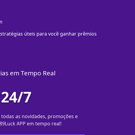
m
estratégias úteis para você ganhar prêmios
cias em Tempo Real
24/7
e todas as novidades, promoções e
89Luck APP em tempo real!