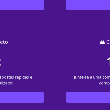
reto
👥 
t
espostas rápidas e
Junte-se a uma com
lizado!
compa
e