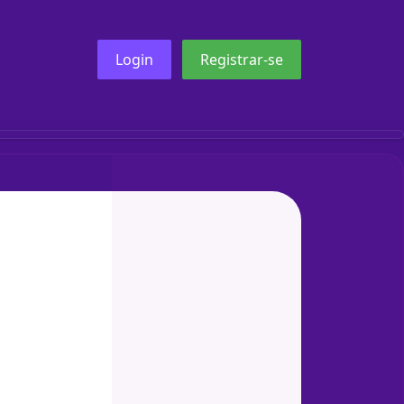
Login
Registrar-se