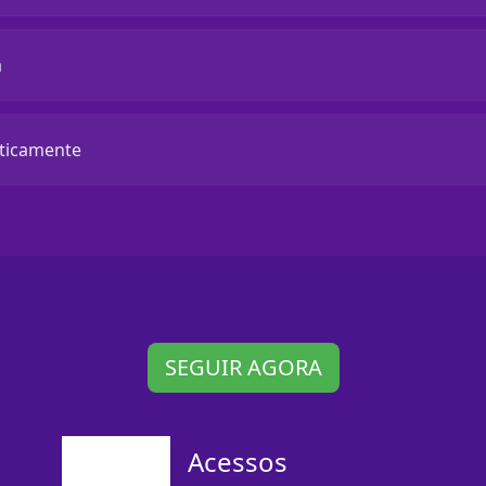
a
aticamente
SEGUIR AGORA
Acessos