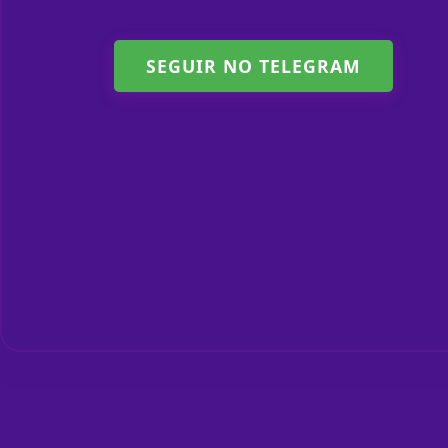
SEGUIR NO TELEGRAM