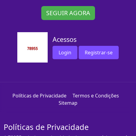
SEGUIR AGORA
Acessos
Login
Registrar-se
Políticas de Privacidade
Termos e Condições
Sitemap
Políticas de Privacidade