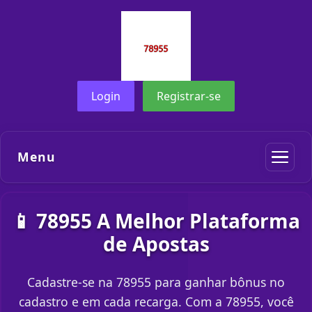
Login
Registrar-se
Menu
📱 78955 A Melhor Plataforma
de Apostas
Cadastre-se na 78955 para ganhar bônus no
cadastro e em cada recarga. Com a 78955, você