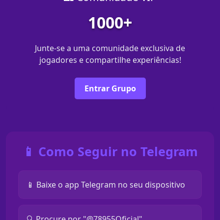
1000+
Junte-se a uma comunidade exclusiva de
jogadores e compartilhe experiências!
Entrar Grupo
📱 Como Seguir no Telegram
📱 Baixe o app Telegram no seu dispositivo
🔍 Procure por "@78955Oficial"