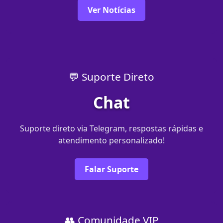
Ver Notícias
💬 Suporte Direto
Chat
Suporte direto via Telegram, respostas rápidas e
atendimento personalizado!
Falar Suporte
👥 Comunidade VIP