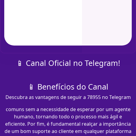
📱 Canal Oficial no Telegram!
📱 Benefícios do Canal
Descubra as vantagens de seguir a 78955 no Telegram
comuns sem a necessidade de esperar por um agente
humano, tornando todo o processo mais ágil e
eficiente. Por fim, é fundamental realçar a importância
de um bom suporte ao cliente em qualquer plataforma