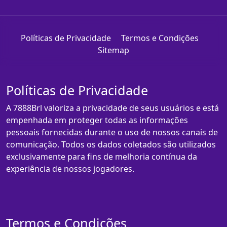
Políticas de Privacidade
Termos e Condições
Sitemap
Políticas de Privacidade
A 7888Brl valoriza a privacidade de seus usuários e está
empenhada em proteger todas as informações
pessoais fornecidas durante o uso de nossos canais de
comunicação. Todos os dados coletados são utilizados
exclusivamente para fins de melhoria contínua da
experiência de nossos jogadores.
Termos e Condições