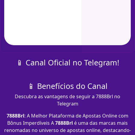
📱 Canal Oficial no Telegram!
📱 Benefícios do Canal
Descubra as vantagens de seguir a 7888Brl no
Telegram
7888Brl
: A Melhor Plataforma de Apostas Online com
Bônus Imperdíveis A
7888Brl
é uma das marcas mais
renomadas no universo de apostas online, destacando-