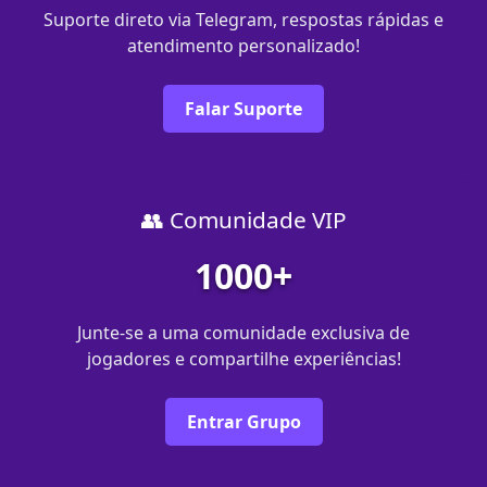
Suporte direto via Telegram, respostas rápidas e
atendimento personalizado!
Falar Suporte
👥 Comunidade VIP
1000+
Junte-se a uma comunidade exclusiva de
jogadores e compartilhe experiências!
Entrar Grupo