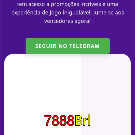
tem acesso a promoções incríveis e uma
experiência de jogo inigualável. Junte-se aos
vencedores agora!
SEGUIR NO TELEGRAM