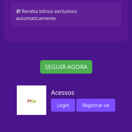
🎁 Receba bônus exclusivos
automaticamente
SEGUIR AGORA
Acessos
Login
Registrar-se