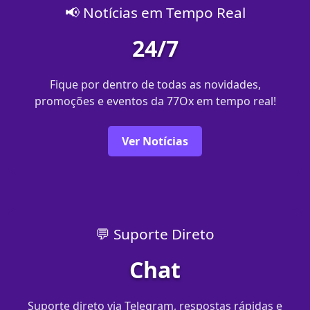
📢 Notícias em Tempo Real
24/7
Fique por dentro de todas as novidades,
promoções e eventos da 77Ox em tempo real!
Ver Notícias
💬 Suporte Direto
Chat
Suporte direto via Telegram, respostas rápidas e