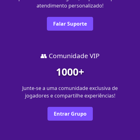
atendimento personalizado!
Falar Suporte
👥 Comunidade VIP
1000+
Junte-se a uma comunidade exclusiva de
jogadores e compartilhe experiências!
Entrar Grupo