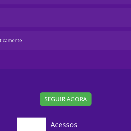
a
aticamente
SEGUIR AGORA
Acessos