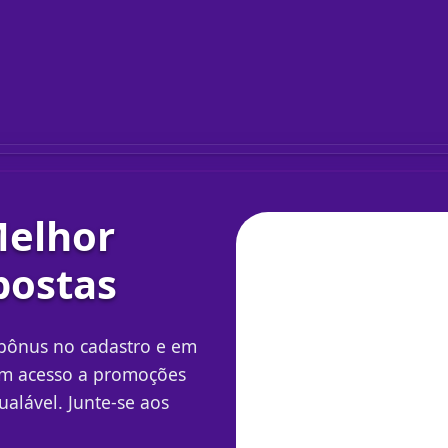
Melhor
postas
bônus no cadastro e em
em acesso a promoções
ualável. Junte-se aos