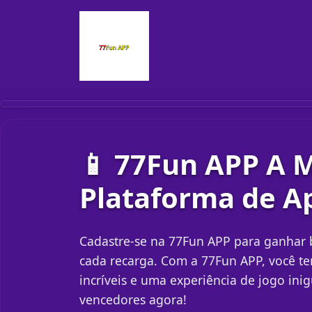
📱 77Fun APP A 
Plataforma de A
Cadastre-se na 77Fun APP para ganhar 
cada recarga. Com a 77Fun APP, você t
incríveis e uma experiência de jogo inig
vencedores agora!