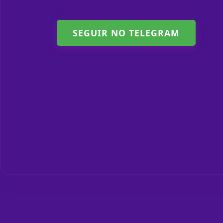
SEGUIR NO TELEGRAM