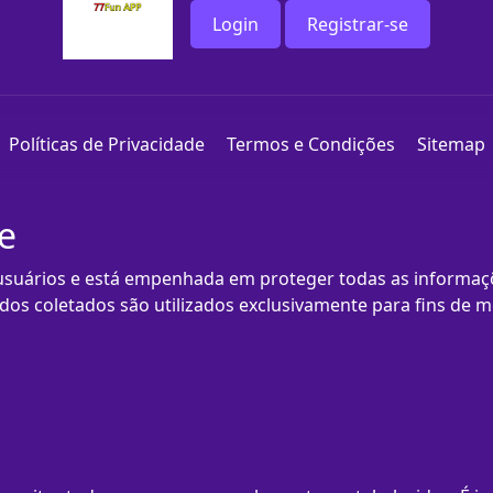
Login
Registrar-se
Políticas de Privacidade
Termos e Condições
Sitemap
de
 usuários e está empenhada em proteger todas as informaç
os coletados são utilizados exclusivamente para fins de m