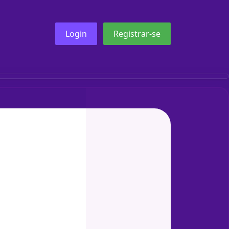
Login
Registrar-se