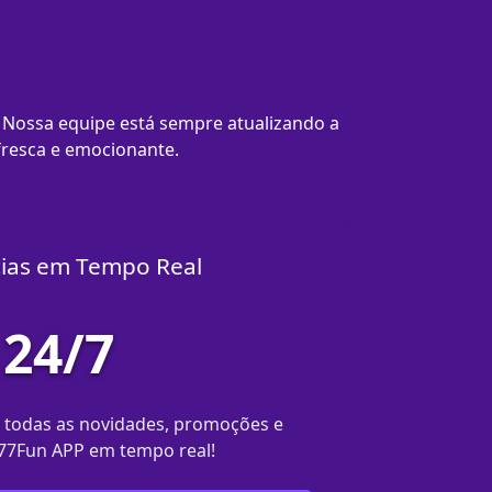
 Nossa equipe está sempre atualizando a
fresca e emocionante.
cias em Tempo Real
24/7
e todas as novidades, promoções e
77Fun APP em tempo real!