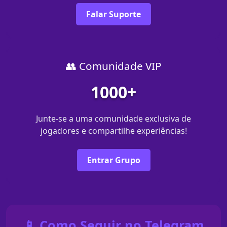
Falar Suporte
👥 Comunidade VIP
1000+
Junte-se a uma comunidade exclusiva de
jogadores e compartilhe experiências!
Entrar Grupo
📱 Como Seguir no Telegram