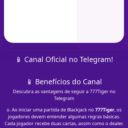
📱 Canal Oficial no Telegram!
📱 Benefícios do Canal
Descubra as vantagens de seguir a 777Tiger no
Telegram
o. Ao iniciar uma partida de Blackjack no
777Tiger
, os
jogadores devem entender algumas regras básicas.
Cada jogador recebe duas cartas, assim como o dealer.