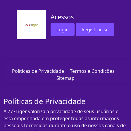
Acessos
Login
Registrar-se
Políticas de Privacidade
Termos e Condições
Sitemap
Políticas de Privacidade
A 777Tiger valoriza a privacidade de seus usuários e
está empenhada em proteger todas as informações
pessoais fornecidas durante o uso de nossos canais de