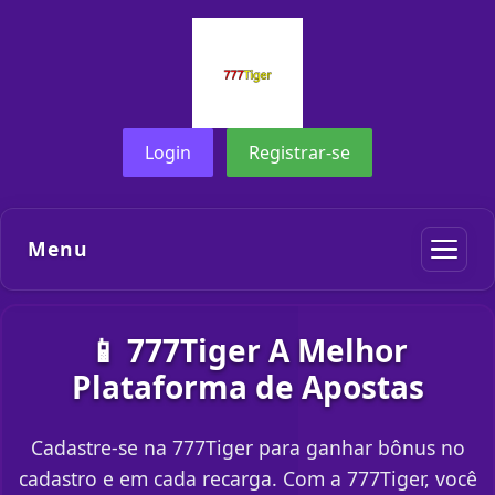
Login
Registrar-se
Menu
📱 777Tiger A Melhor
Plataforma de Apostas
Cadastre-se na 777Tiger para ganhar bônus no
cadastro e em cada recarga. Com a 777Tiger, você