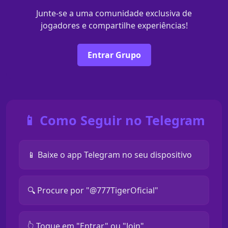
Junte-se a uma comunidade exclusiva de
jogadores e compartilhe experiências!
Entrar Grupo
📱 Como Seguir no Telegram
📱 Baixe o app Telegram no seu dispositivo
🔍 Procure por "@777TigerOficial"
👆 Toque em "Entrar" ou "Join"