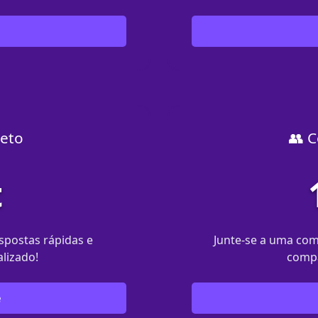
reto
👥 
t
espostas rápidas e
Junte-se a uma com
lizado!
compa
e