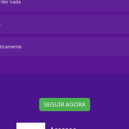
erder nada
a
aticamente
SEGUIR AGORA