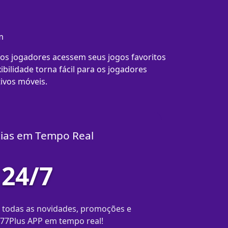
m
e os jogadores acessem seus jogos favoritos
bilidade torna fácil para os jogadores
ivos móveis.
cias em Tempo Real
24/7
e todas as novidades, promoções e
777Plus APP em tempo real!