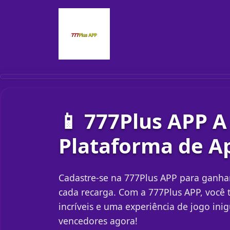
📱 777Plus APP 
Plataforma de A
Cadastre-se na 777Plus APP para ganha
cada recarga. Com a 777Plus APP, você
incríveis e uma experiência de jogo inig
vencedores agora!