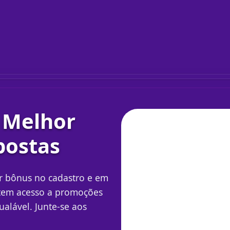
A Melhor
postas
r bônus no cadastro e em
 tem acesso a promoções
ualável. Junte-se aos