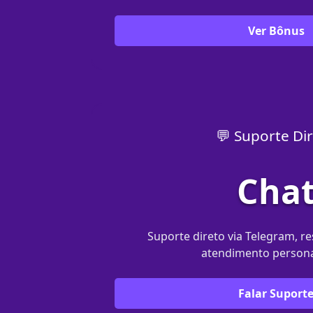
Ver Bônus
💬 Suporte Di
Cha
Suporte direto via Telegram, r
atendimento persona
Falar Suport