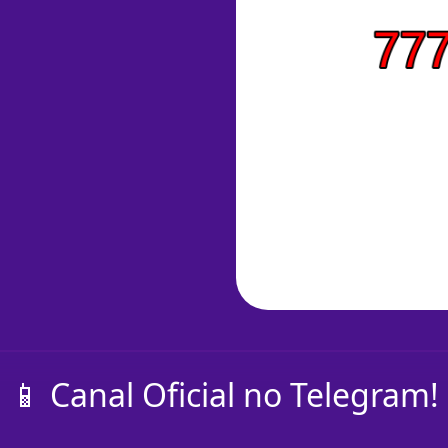
📱 Canal Oficial no Telegram!