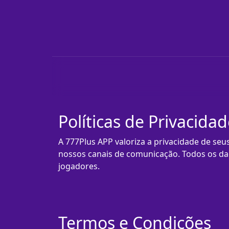
Políticas de Privacida
A 777Plus APP valoriza a privacidade de se
nossos canais de comunicação. Todos os dad
jogadores.
Termos e Condições