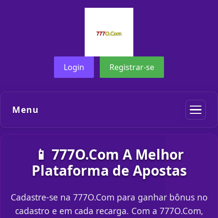
Login
Registrar-se
Menu
📱 777O.Com A Melhor
Plataforma de Apostas
Cadastre-se na 777O.Com para ganhar bônus no
cadastro e em cada recarga. Com a 777O.Com,