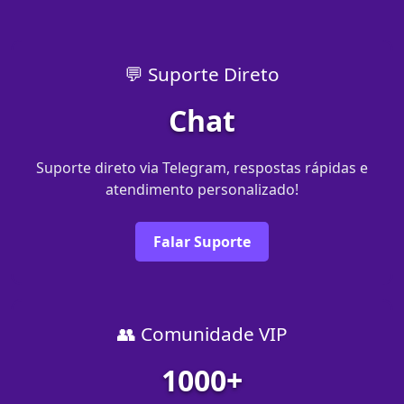
💬 Suporte Direto
Chat
Suporte direto via Telegram, respostas rápidas e
atendimento personalizado!
Falar Suporte
👥 Comunidade VIP
1000+