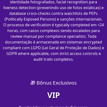
identidade fotografados, facial recognition para
liveness detection (prevenindo uso de fotos estáticas) e
database cross-checks contra watchlists de PEPs
(Politically Exposed Persons) e sanções internacionais.
O processo de verification é typically completed em <24
horas, com casos complexos sendo escalados para
review manual por compliance specialists. Toda
documentação é armazenada em sistemas encrypted
compliant com LGPD (Lei Geral de Proteção de Dados) e
GDPR where applicable, com strict access controls e
audit trails completos.
🎁 Bônus Exclusivos
VIP