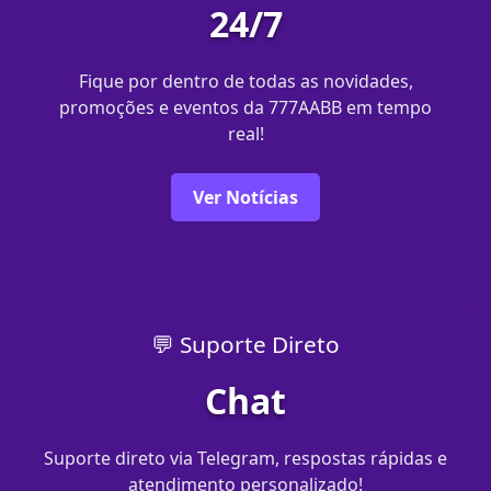
24/7
Fique por dentro de todas as novidades,
promoções e eventos da 777AABB em tempo
real!
Ver Notícias
💬 Suporte Direto
Chat
Suporte direto via Telegram, respostas rápidas e
atendimento personalizado!