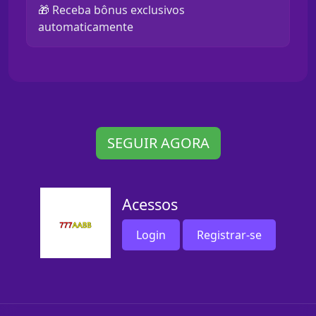
🎁 Receba bônus exclusivos
automaticamente
SEGUIR AGORA
Acessos
Login
Registrar-se