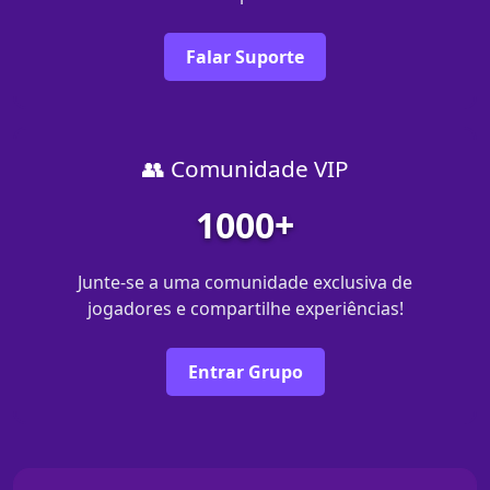
Falar Suporte
👥 Comunidade VIP
1000+
Junte-se a uma comunidade exclusiva de
jogadores e compartilhe experiências!
Entrar Grupo