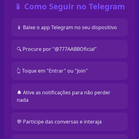
📱 Como Seguir no Telegram
📱 Baixe o app Telegram no seu dispositivo
🔍 Procure por "@777AABBOficial"
👆 Toque em "Entrar" ou "Join"
🔔 Ative as notificações para não perder
nada
💬 Participe das conversas e interaja