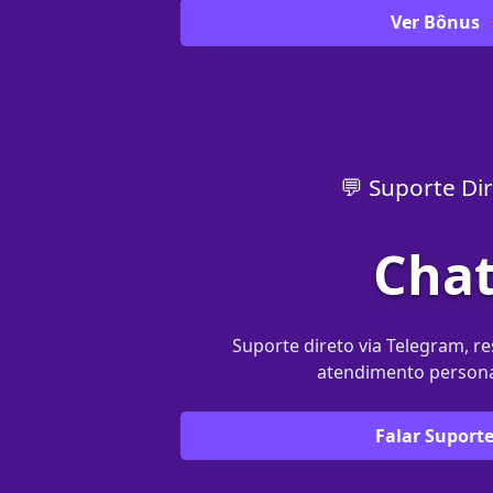
Ver Bônus
💬 Suporte Di
Cha
Suporte direto via Telegram, r
atendimento persona
Falar Suport