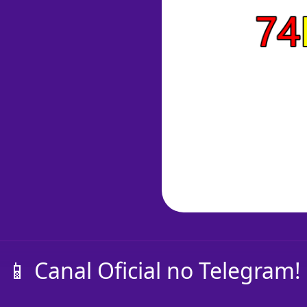
📱 Canal Oficial no Telegram!