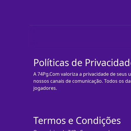
Políticas de Privacida
A 74Pg.Com valoriza a privacidade de seus
nossos canais de comunicação. Todos os dad
jogadores.
Termos e Condições