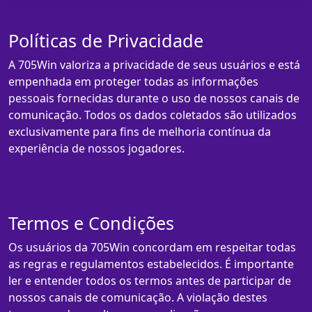
Políticas de Privacidade
A 705Win valoriza a privacidade de seus usuários e está
empenhada em proteger todas as informações
pessoais fornecidas durante o uso de nossos canais de
comunicação. Todos os dados coletados são utilizados
exclusivamente para fins de melhoria contínua da
experiência de nossos jogadores.
Termos e Condições
Os usuários da 705Win concordam em respeitar todas
as regras e regulamentos estabelecidos. É importante
ler e entender todos os termos antes de participar de
nossos canais de comunicação. A violação destes