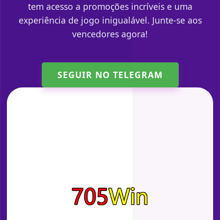
tem acesso a promoções incríveis e uma
experiência de jogo inigualável. Junte-se aos
vencedores agora!
SEGUIR NO TELEGRAM