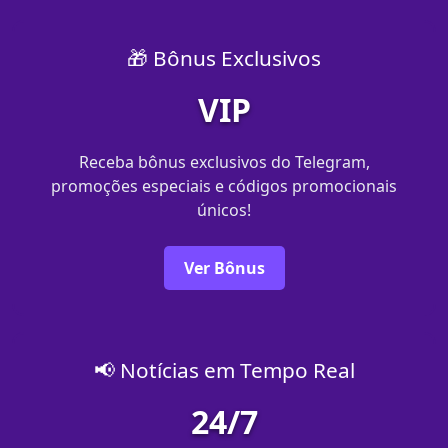
🎁 Bônus Exclusivos
VIP
Receba bônus exclusivos do Telegram,
promoções especiais e códigos promocionais
únicos!
Ver Bônus
📢 Notícias em Tempo Real
24/7