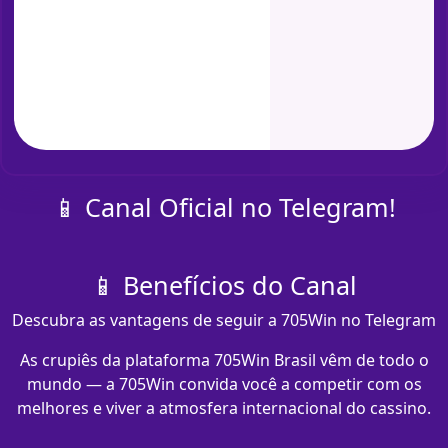
📱 Canal Oficial no Telegram!
📱 Benefícios do Canal
Descubra as vantagens de seguir a 705Win no Telegram
As crupiês da plataforma 705Win Brasil vêm de todo o
mundo — a 705Win convida você a competir com os
melhores e viver a atmosfera internacional do cassino.