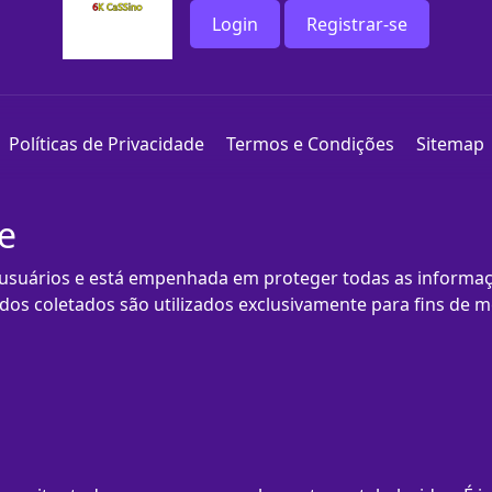
Login
Registrar-se
Políticas de Privacidade
Termos e Condições
Sitemap
de
s usuários e está empenhada em proteger todas as informa
os coletados são utilizados exclusivamente para fins de m