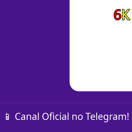
📱 Canal Oficial no Telegram!