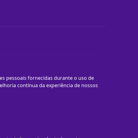
es pessoais fornecidas durante o uso de
elhoria contínua da experiência de nossos