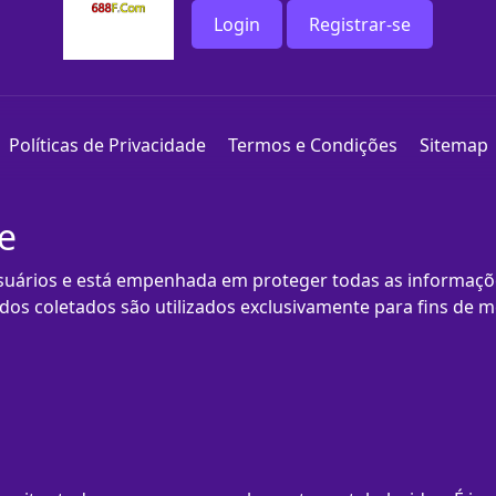
Login
Registrar-se
Políticas de Privacidade
Termos e Condições
Sitemap
de
usuários e está empenhada em proteger todas as informaçõ
os coletados são utilizados exclusivamente para fins de m