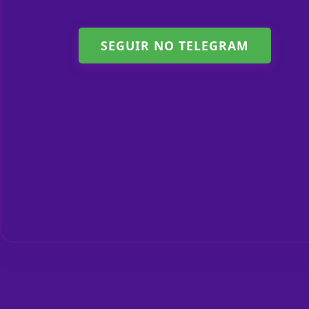
SEGUIR NO TELEGRAM