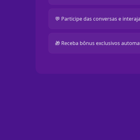
💬 Participe das conversas e interaj
🎁 Receba bônus exclusivos autom