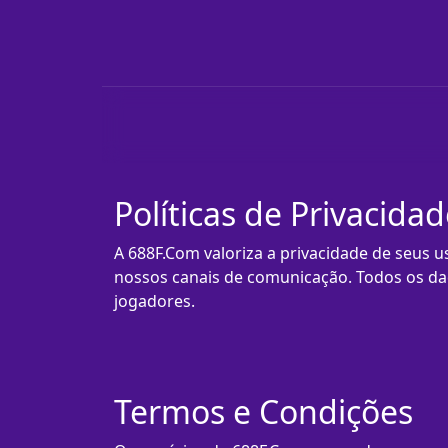
Políticas de Privacida
A 688F.Com valoriza a privacidade de seus 
nossos canais de comunicação. Todos os dad
jogadores.
Termos e Condições