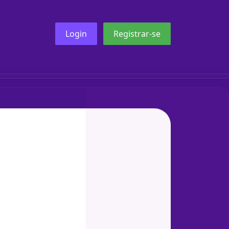
Login
Registrar-se