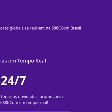
ores globais se reúnem na 688F.Com Brasil
cias em Tempo Real
24/7
e todas as novidades, promoções e
 688F.Com em tempo real!