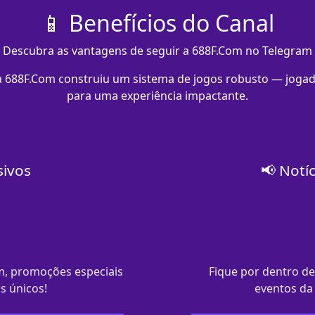
📱 Benefícios do Canal
Descubra as vantagens de seguir a 688F.Com no Telegram
a 688F.Com construiu um sistema de jogos robusto — jogad
para uma experiência impactante.
sivos
📢 Notí
m, promoções especiais
Fique por dentro d
s únicos!
eventos da