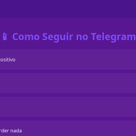
📱 Como Seguir no Telegram
ositivo
erder nada