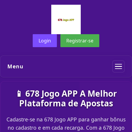
Login
Registrar-se
Menu
📱 678 Jogo APP A Melhor
Plataforma de Apostas
Cadastre-se na 678 Jogo APP para ganhar bônus
no cadastro e em cada recarga. Com a 678 Jogo