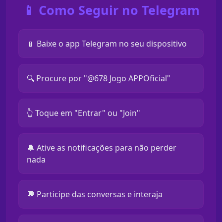
📱 Como Seguir no Telegram
📱 Baixe o app Telegram no seu dispositivo
🔍 Procure por "@678 Jogo APPOficial"
👆 Toque em "Entrar" ou "Join"
🔔 Ative as notificações para não perder
nada
💬 Participe das conversas e interaja