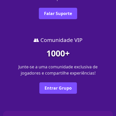
Falar Suporte
👥 Comunidade VIP
1000+
Junte-se a uma comunidade exclusiva de
jogadores e compartilhe experiências!
Entrar Grupo