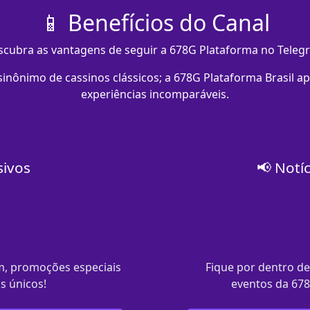
📱 Benefícios do Canal
scubra as vantagens de seguir a 678G Plataforma no Teleg
sinônimo de cassinos clássicos; a 678G Plataforma Brasil ap
experiências incomparáveis.
sivos
📢 Notí
m, promoções especiais
Fique por dentro d
s únicos!
eventos da 67