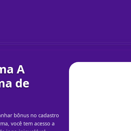
rma A
ma de
anhar bônus no cadastro
rma, você tem acesso a