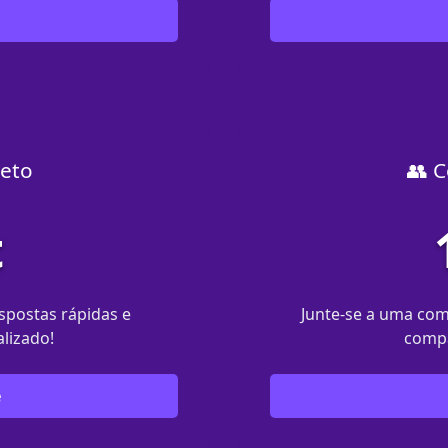
reto
👥 
t
espostas rápidas e
Junte-se a uma com
lizado!
compa
e