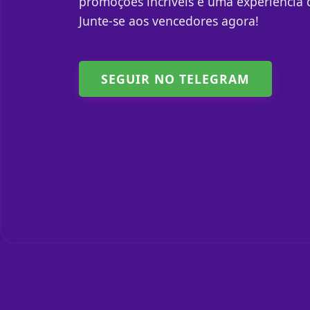
promoções incríveis e uma experiência d
Junte-se aos vencedores agora!
SEGUIR NO TELEGRAM