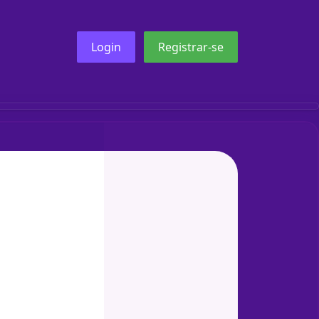
Login
Registrar-se