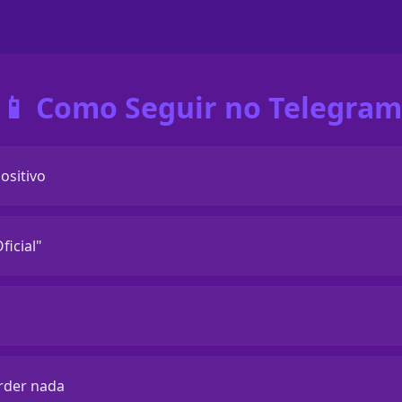
📱 Como Seguir no Telegram
ositivo
icial"
erder nada