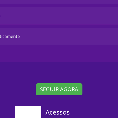
a
aticamente
SEGUIR AGORA
Acessos