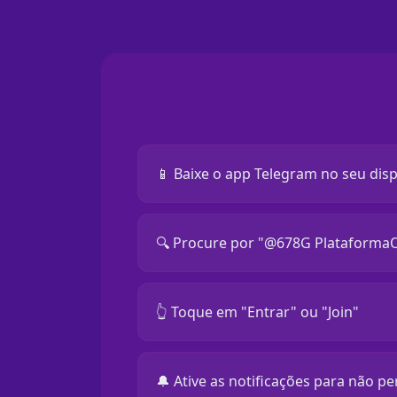
📱 Baixe o app Telegram no seu disp
🔍 Procure por "@678G PlataformaOf
👆 Toque em "Entrar" ou "Join"
🔔 Ative as notificações para não p