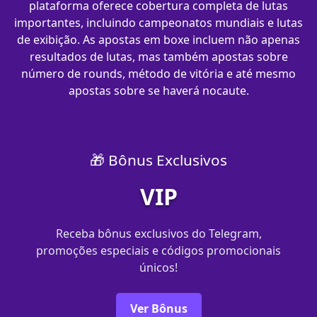
plataforma oferece cobertura completa de lutas
importantes, incluindo campeonatos mundiais e lutas
de exibição. As apostas em boxe incluem não apenas
resultados de lutas, mas também apostas sobre
número de rounds, método de vitória e até mesmo
apostas sobre se haverá nocaute.
🎁 Bônus Exclusivos
VIP
Receba bônus exclusivos do Telegram,
promoções especiais e códigos promocionais
únicos!
Ver Bônus