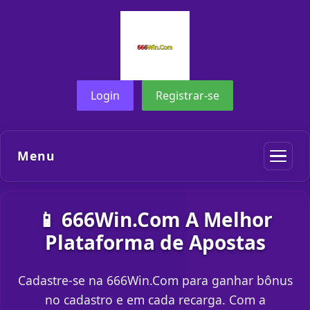
Login
Registrar-se
Menu
📱 666Win.Com A Melhor
Plataforma de Apostas
Cadastre-se na 666Win.Com para ganhar bônus
no cadastro e em cada recarga. Com a