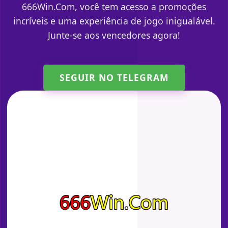
666Win.Com, você tem acesso a promoções
incríveis e uma experiência de jogo inigualável.
Junte-se aos vencedores agora!
SEGUIR NO TELEGRAM