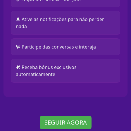
🔔 Ative as notificações para não perder
nada
💬 Participe das conversas e interaja
🎁 Receba bônus exclusivos
automaticamente
SEGUIR AGORA