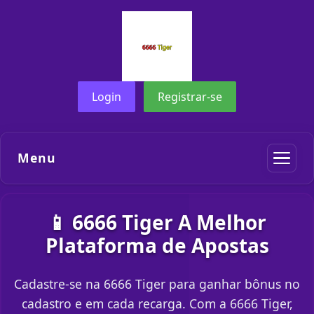
Login
Registrar-se
Menu
📱 6666 Tiger A Melhor
Plataforma de Apostas
Cadastre-se na 6666 Tiger para ganhar bônus no
cadastro e em cada recarga. Com a 6666 Tiger,