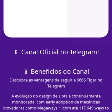
📱 Canal Oficial no Telegram!
📱 Benefícios do Canal
Descubra as vantagens de seguir a 6666 Tiger no
Telegram
A evolução do design de slots é continuamente
monitorada, com early adoption de mecânicas
inovadoras como Megaways™ (com até 117.649 ways to