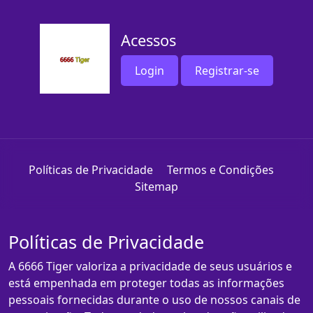
Acessos
Login
Registrar-se
Políticas de Privacidade
Termos e Condições
Sitemap
Políticas de Privacidade
A 6666 Tiger valoriza a privacidade de seus usuários e
está empenhada em proteger todas as informações
pessoais fornecidas durante o uso de nossos canais de