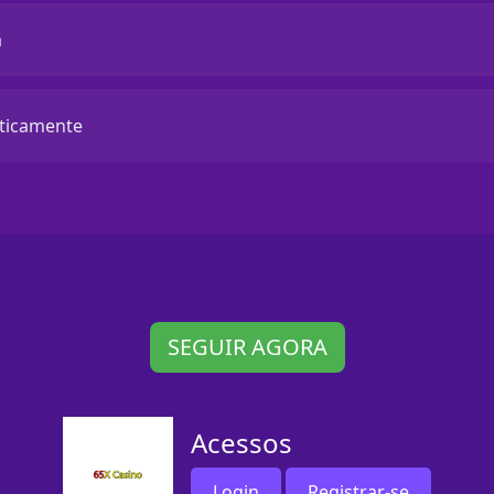
a
aticamente
SEGUIR AGORA
Acessos
Login
Registrar-se