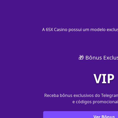
A 65X Casino possui um modelo exclus
🎁 Bônus Exclu
VIP
Receba bônus exclusivos do Telegra
e códigos promocionai
Ver Bônus