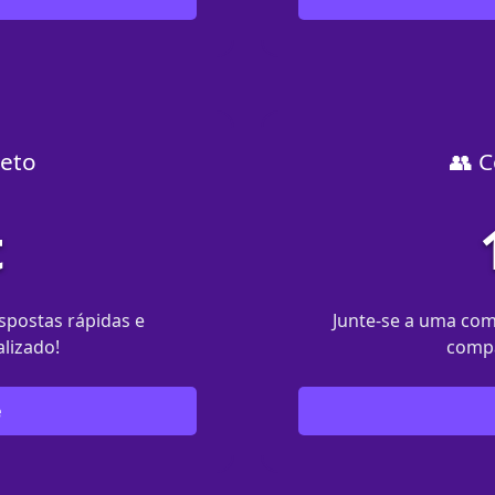
reto
👥 
t
espostas rápidas e
Junte-se a uma com
lizado!
compa
e