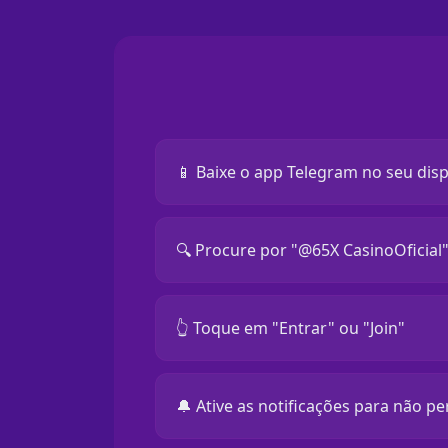
📱 Baixe o app Telegram no seu disp
🔍 Procure por "@65X CasinoOficial
👆 Toque em "Entrar" ou "Join"
🔔 Ative as notificações para não p