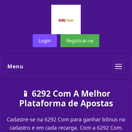
Login
Registrar-se
Menu
📱 6292 Com A Melhor
Plataforma de Apostas
Cadastre-se na 6292 Com para ganhar bônus no
cadastro e em cada recarga. Com a 6292 Com,