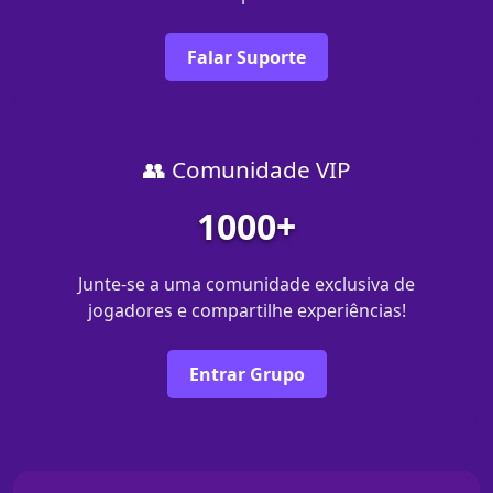
Falar Suporte
👥 Comunidade VIP
1000+
Junte-se a uma comunidade exclusiva de
jogadores e compartilhe experiências!
Entrar Grupo