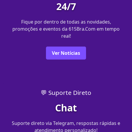
24/7
Fique por dentro de todas as novidades,
promoções e eventos da 615Bra.Com em tempo
real!
Ver Notícias
💬 Suporte Direto
Chat
Suporte direto via Telegram, respostas rápidas e
atendimento personalizado!