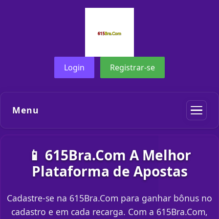
Login
Registrar-se
Menu
📱 615Bra.Com A Melhor
Plataforma de Apostas
Cadastre-se na 615Bra.Com para ganhar bônus no
cadastro e em cada recarga. Com a 615Bra.Com,