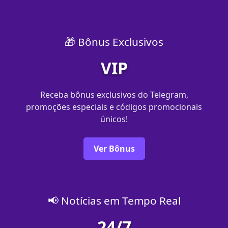
🎁 Bônus Exclusivos
VIP
Receba bônus exclusivos do Telegram,
promoções especiais e códigos promocionais
únicos!
Ver Bônus
📢 Notícias em Tempo Real
24/7