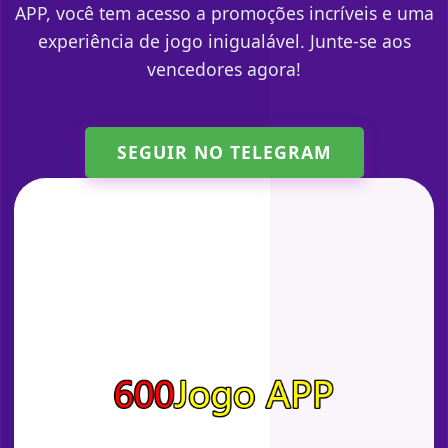
APP, você tem acesso a promoções incríveis e uma
experiência de jogo inigualável. Junte-se aos
vencedores agora!
SEGUIR NO TELEGRAM