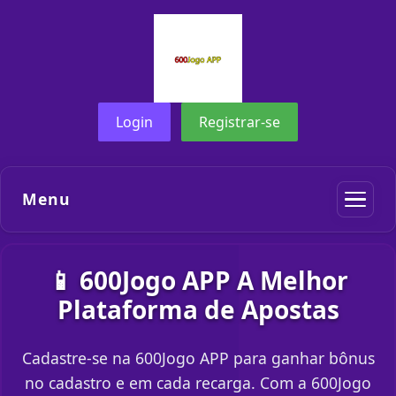
Login
Registrar-se
Menu
📱 600Jogo APP A Melhor
Plataforma de Apostas
Cadastre-se na 600Jogo APP para ganhar bônus
no cadastro e em cada recarga. Com a 600Jogo