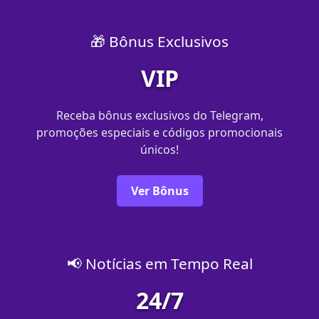
🎁 Bônus Exclusivos
VIP
Receba bônus exclusivos do Telegram,
promoções especiais e códigos promocionais
únicos!
Ver Bônus
📢 Notícias em Tempo Real
24/7