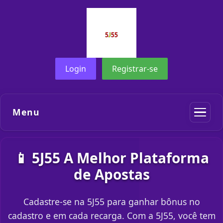
Login
Registrar-se
Menu
📱 5J55 A Melhor Plataforma
de Apostas
Cadastre-se na 5J55 para ganhar bônus no
cadastro e em cada recarga. Com a 5J55, você tem