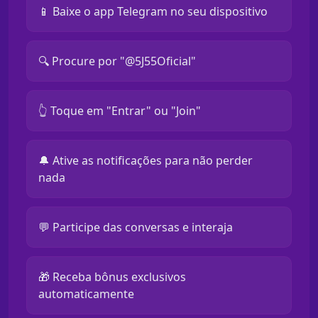
📱 Baixe o app Telegram no seu dispositivo
🔍 Procure por "@5J55Oficial"
👆 Toque em "Entrar" ou "Join"
🔔 Ative as notificações para não perder
nada
💬 Participe das conversas e interaja
🎁 Receba bônus exclusivos
automaticamente