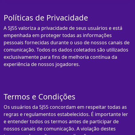
Políticas de Privacidade
A 5J55 valoriza a privacidade de seus usuários e está
empenhada em proteger todas as informações
pessoais fornecidas durante o uso de nossos canais de
comunicação. Todos os dados coletados são utilizados
exclusivamente para fins de melhoria contínua da
experiência de nossos jogadores.
Termos e Condições
Os usuários da 5J55 concordam em respeitar todas as
regras e regulamentos estabelecidos. É importante ler
e entender todos os termos antes de participar de
nossos canais de comunicação. A violação destes