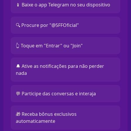
📱 Baixe o app Telegram no seu dispositivo
🔍 Procure por "@5FFOficial"
👆 Toque em "Entrar" ou "Join"
🔔 Ative as notificações para não perder
nada
💬 Participe das conversas e interaja
🎁 Receba bônus exclusivos
automaticamente