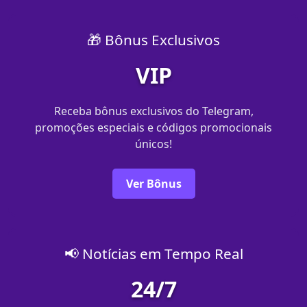
🎁 Bônus Exclusivos
VIP
Receba bônus exclusivos do Telegram,
promoções especiais e códigos promocionais
únicos!
Ver Bônus
📢 Notícias em Tempo Real
24/7