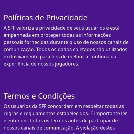
Políticas de Privacidade
A 5FF valoriza a privacidade de seus usuários e está
empenhada em proteger todas as informações
pessoais fornecidas durante o uso de nossos canais de
comunicação. Todos os dados coletados são utilizados
exclusivamente para fins de melhoria contínua da
experiência de nossos jogadores.
Termos e Condições
Os usuários da 5FF concordam em respeitar todas as
regras e regulamentos estabelecidos. É importante ler
e entender todos os termos antes de participar de
nossos canais de comunicação. A violação destes