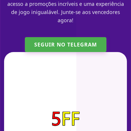
acesso a promoções incríveis e uma experiência
de jogo inigualável. Junte-se aos vencedores
agora!
SEGUIR NO TELEGRAM