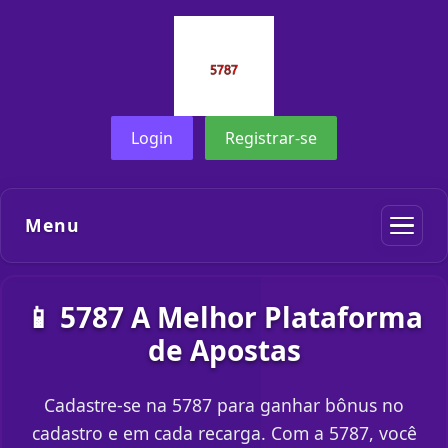
Login
Registrar-se
Menu
📱 5787 A Melhor Plataforma
de Apostas
Cadastre-se na 5787 para ganhar bônus no
cadastro e em cada recarga. Com a 5787, você