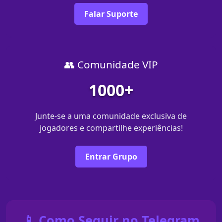
Falar Suporte
👥 Comunidade VIP
1000+
Junte-se a uma comunidade exclusiva de
jogadores e compartilhe experiências!
Entrar Grupo
📱 Como Seguir no Telegram