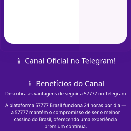
📱 Canal Oficial no Telegram!
📱 Benefícios do Canal
Descubra as vantagens de seguir a 57777 no Telegram
A plataforma 57777 Brasil funciona 24 horas por dia —
a 57777 mantém o compromisso de ser o melhor
cassino do Brasil, oferecendo uma experiência
premium contínua.