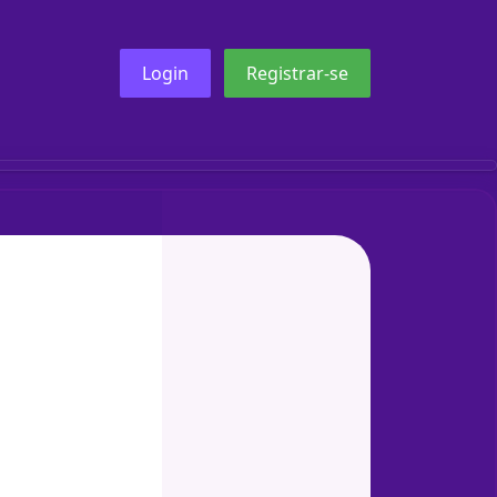
Login
Registrar-se