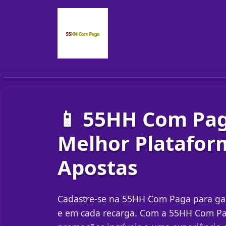
📱 55HH Com Pa
Melhor Platafor
Apostas
Cadastre-se na 55HH Com Paga para ga
e em cada recarga. Com a 55HH Com Pa