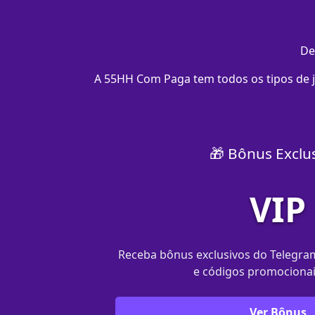
De
A 55HH Com Paga tem todos os tipos de jo
🎁 Bônus Exclu
VIP
Receba bônus exclusivos do Telegra
e códigos promocionai
Ver Bônus