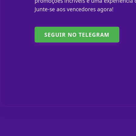
promoções incríveis e uma experiência d
Junte-se aos vencedores agora!
SEGUIR NO TELEGRAM