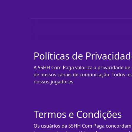
Políticas de Privacida
A 55HH Com Paga valoriza a privacidade de
de nossos canais de comunicação. Todos os 
nossos jogadores.
Termos e Condições
Os usuários da 55HH Com Paga concordam em