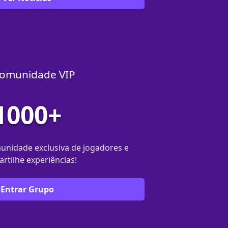
Comunidade VIP
1000+
unidade exclusiva de jogadores e
rtilhe experiências!
Entrar Grupo