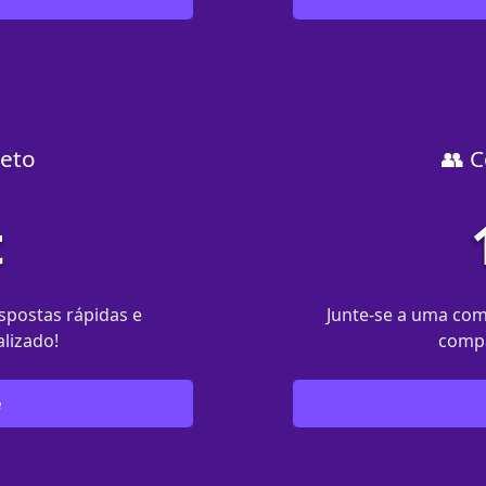
reto
👥 
t
espostas rápidas e
Junte-se a uma com
lizado!
compa
e