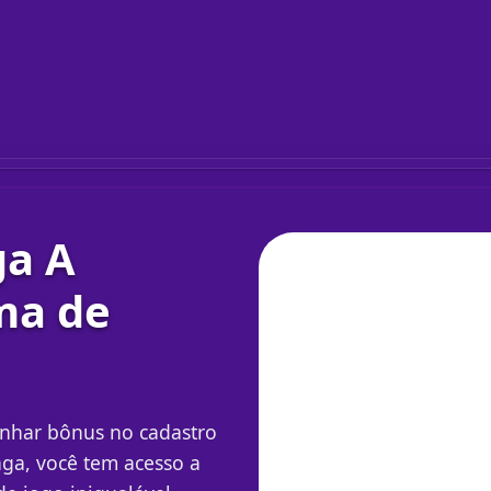
ga A
ma de
nhar bônus no cadastro
ga, você tem acesso a