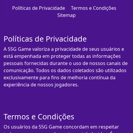
Políticas de Privacidade
Termos e Condições
Sitemap
Políticas de Privacidade
A 55G Game valoriza a privacidade de seus usuários e
está empenhada em proteger todas as informações
pessoais fornecidas durante o uso de nossos canais de
comunicação. Todos os dados coletados são utilizados
exclusivamente para fins de melhoria contínua da
experiência de nossos jogadores.
Termos e Condições
Os usuários da 55G Game concordam em respeitar