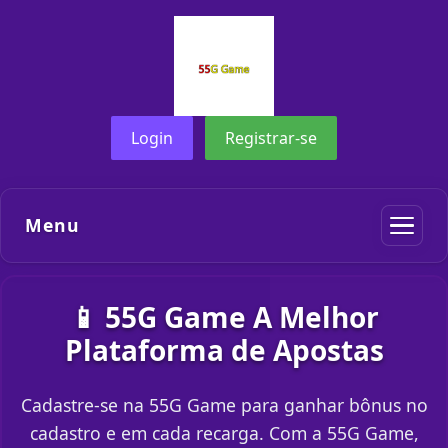
Login
Registrar-se
Menu
📱 55G Game A Melhor
Plataforma de Apostas
Cadastre-se na 55G Game para ganhar bônus no
cadastro e em cada recarga. Com a 55G Game,