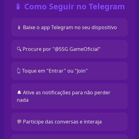
📱 Como Seguir no Telegram
📱 Baixe o app Telegram no seu dispositivo
🔍 Procure por "@55G GameOficial"
👆 Toque em "Entrar" ou "Join"
🔔 Ative as notificações para não perder
nada
💬 Participe das conversas e interaja