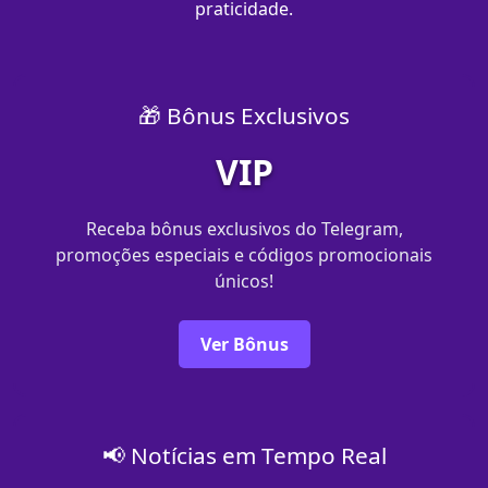
praticidade.
🎁 Bônus Exclusivos
VIP
Receba bônus exclusivos do Telegram,
promoções especiais e códigos promocionais
únicos!
Ver Bônus
📢 Notícias em Tempo Real