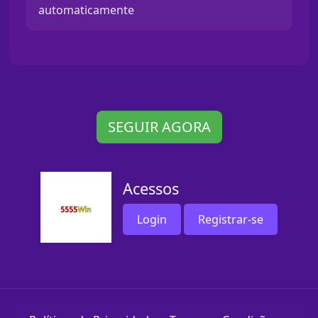
automaticamente
SEGUIR AGORA
Acessos
Login
Registrar-se