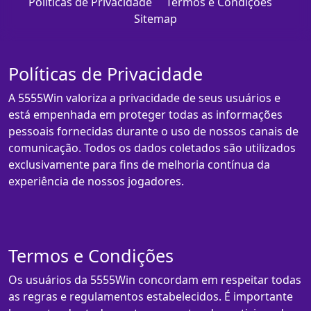
Políticas de Privacidade
Termos e Condições
Sitemap
Políticas de Privacidade
A 5555Win valoriza a privacidade de seus usuários e
está empenhada em proteger todas as informações
pessoais fornecidas durante o uso de nossos canais de
comunicação. Todos os dados coletados são utilizados
exclusivamente para fins de melhoria contínua da
experiência de nossos jogadores.
Termos e Condições
Os usuários da 5555Win concordam em respeitar todas
as regras e regulamentos estabelecidos. É importante