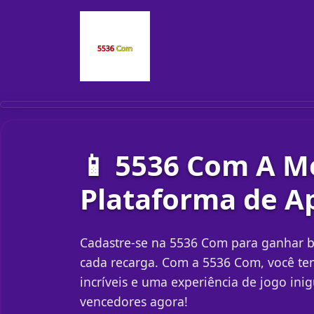
📱 5536 Com A M
Plataforma de A
Cadastre-se na 5536 Com para ganhar 
cada recarga. Com a 5536 Com, você t
incríveis e uma experiência de jogo inig
vencedores agora!