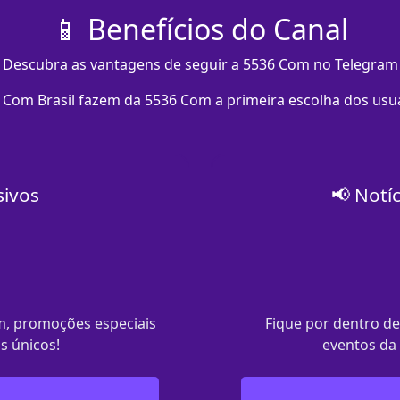
📱 Benefícios do Canal
Descubra as vantagens de seguir a 5536 Com no Telegram
6 Com Brasil fazem da 5536 Com a primeira escolha dos us
sivos
📢 Notí
m, promoções especiais
Fique por dentro d
s únicos!
eventos da