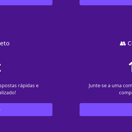
reto
👥 
t
espostas rápidas e
Junte-se a uma com
lizado!
compa
e