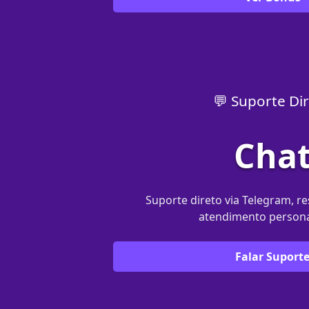
💬 Suporte Di
Cha
Suporte direto via Telegram, r
atendimento persona
Falar Suport