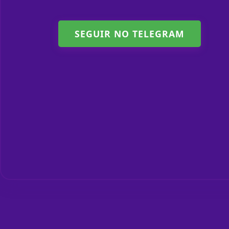
SEGUIR NO TELEGRAM